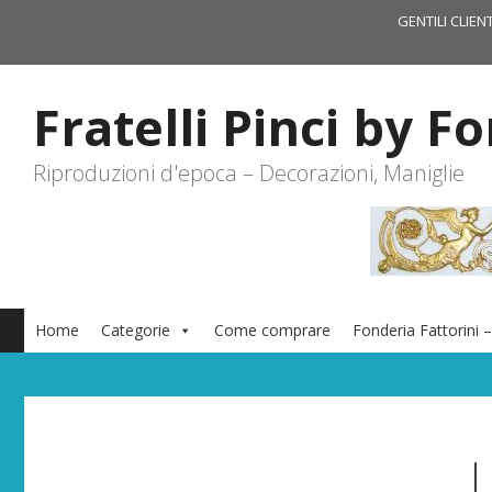
Vai
GENTILI CLIEN
al
contenuto
Fratelli Pinci by F
Riproduzioni d'epoca – Decorazioni, Maniglie
Home
Categorie
Come comprare
Fonderia Fattorini –