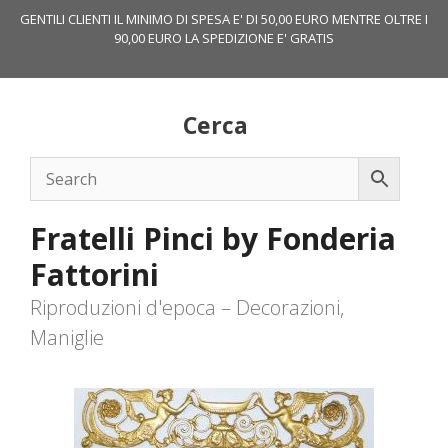
Vai
GENTILI CLIENTI IL MINIMO DI SPESA E' DI 50,00 EURO MENTRE OLTRE I
al
90,00 EURO LA SPEDIZIONE E' GRATIS
contenuto
Cerca
Fratelli Pinci by Fonderia
Fattorini
Riproduzioni d'epoca – Decorazioni,
Maniglie