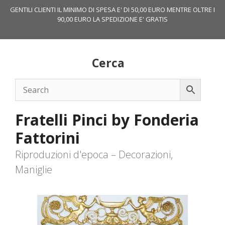
Vai
GENTILI CLIENTI IL MINIMO DI SPESA E' DI 50,00 EURO MENTRE OLTRE I
al
90,00 EURO LA SPEDIZIONE E' GRATIS
contenuto
Cerca
Fratelli Pinci by Fonderia
Fattorini
Riproduzioni d'epoca – Decorazioni,
Maniglie