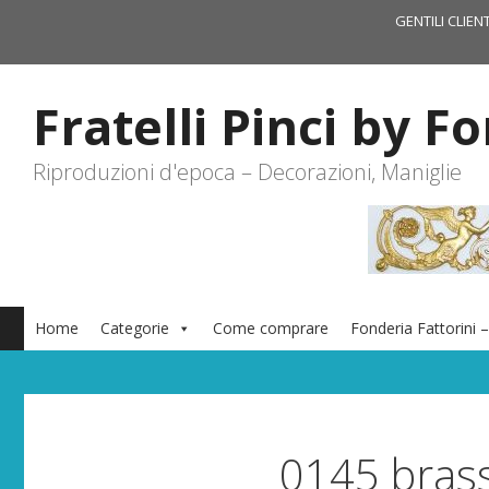
Vai
GENTILI CLIEN
al
contenuto
Fratelli Pinci by F
Riproduzioni d'epoca – Decorazioni, Maniglie
Home
Categorie
Come comprare
Fonderia Fattorini –
0145 bras