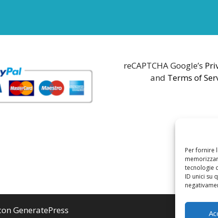
reCAPTCHA Google’s
Pri
and
Terms of Ser
Per fornire 
memorizzare
tecnologie 
ID unici su 
negativament
 con
GeneratePress
Ac