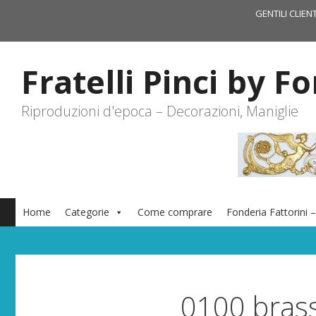
Vai
GENTILI CLIEN
al
contenuto
Fratelli Pinci by F
Riproduzioni d'epoca – Decorazioni, Maniglie
Home
Categorie
Come comprare
Fonderia Fattorini –
0100 bras