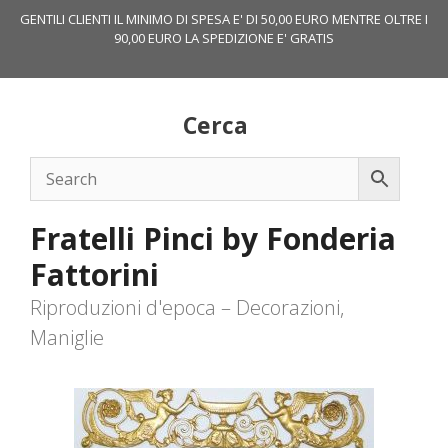
Vai
GENTILI CLIENTI IL MINIMO DI SPESA E' DI 50,00 EURO MENTRE OLTRE I
al
90,00 EURO LA SPEDIZIONE E' GRATIS
contenuto
Cerca
Fratelli Pinci by Fonderia
Fattorini
Riproduzioni d'epoca – Decorazioni,
Maniglie