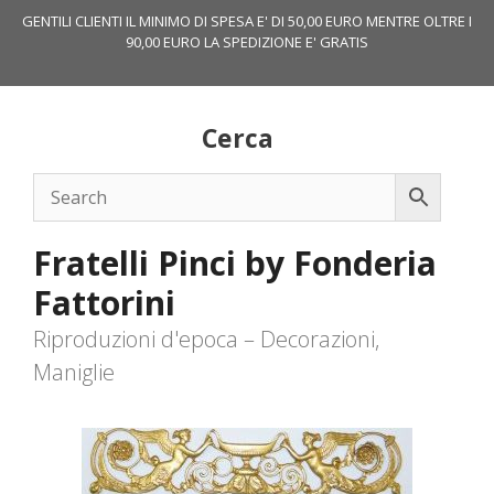
Vai
GENTILI CLIENTI IL MINIMO DI SPESA E' DI 50,00 EURO MENTRE OLTRE I
al
90,00 EURO LA SPEDIZIONE E' GRATIS
contenuto
Cerca
Fratelli Pinci by Fonderia
Fattorini
Riproduzioni d'epoca – Decorazioni,
Maniglie