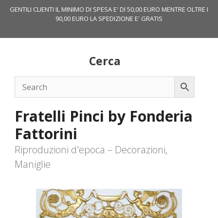
Vai
GENTILI CLIENTI IL MINIMO DI SPESA E' DI 50,00 EURO MENTRE OLTRE I
al
90,00 EURO LA SPEDIZIONE E' GRATIS
contenuto
Cerca
Fratelli Pinci by Fonderia
Fattorini
Riproduzioni d'epoca – Decorazioni,
Maniglie