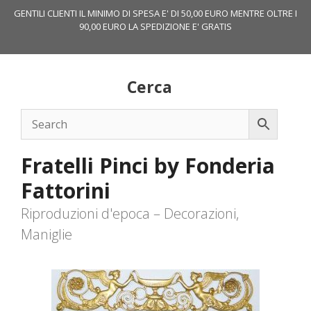
Vai
GENTILI CLIENTI IL MINIMO DI SPESA E' DI 50,00 EURO MENTRE OLTRE I
al
90,00 EURO LA SPEDIZIONE E' GRATIS
contenuto
Cerca
Fratelli Pinci by Fonderia
Fattorini
Riproduzioni d'epoca – Decorazioni,
Maniglie