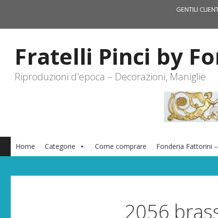
Vai
GENTILI CLIEN
al
contenuto
Fratelli Pinci by F
Riproduzioni d'epoca – Decorazioni, Maniglie
Home
Categorie
Come comprare
Fonderia Fattorini –
2056 bras