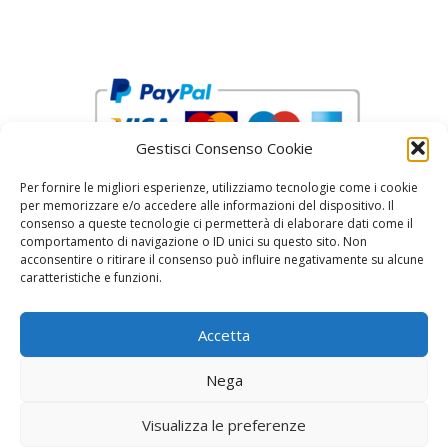
Gestisci Consenso Cookie
Per fornire le migliori esperienze, utilizziamo tecnologie come i cookie
per memorizzare e/o accedere alle informazioni del dispositivo. Il
consenso a queste tecnologie ci permetterà di elaborare dati come il
comportamento di navigazione o ID unici su questo sito. Non
acconsentire o ritirare il consenso può influire negativamente su alcune
reCAPTCHA Google’s
Privacy Policy
and
Terms of Service
caratteristiche e funzioni.
Accetta
Nega
Visualizza le preferenze
© 2026 Fratelli Pinci by Fonderia Fattorini
• Creato