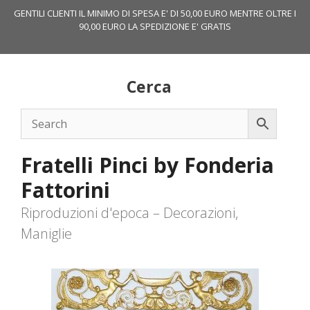
Vai
GENTILI CLIENTI IL MINIMO DI SPESA E' DI 50,00 EURO MENTRE OLTRE I
al
90,00 EURO LA SPEDIZIONE E' GRATIS
contenuto
Cerca
Fratelli Pinci by Fonderia
Fattorini
Riproduzioni d'epoca – Decorazioni,
Maniglie