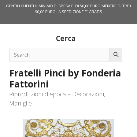
Vai
GENTILI CLIENTI IL MINIMO DI SPESA E' DI 50,00 EURO MENTRE OLTRE I
al
90,00 EURO LA SPEDIZIONE E' GRATIS
contenuto
Cerca
Fratelli Pinci by Fonderia
Fattorini
Riproduzioni d'epoca – Decorazioni,
Maniglie