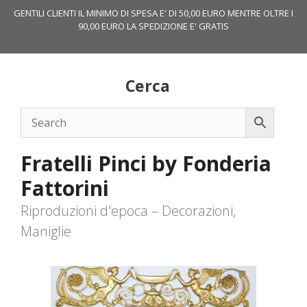
Vai
GENTILI CLIENTI IL MINIMO DI SPESA E' DI 50,00 EURO MENTRE OLTRE I
al
90,00 EURO LA SPEDIZIONE E' GRATIS
contenuto
Cerca
Fratelli Pinci by Fonderia
Fattorini
Riproduzioni d'epoca – Decorazioni,
Maniglie