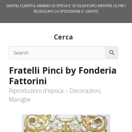
Vai
GENTILI CLIENTI IL MINIMO DI SPESA E' DI 50,00 EURO MENTRE OLTRE I
al
90,00 EURO LA SPEDIZIONE E' GRATIS
contenuto
Cerca
Fratelli Pinci by Fonderia
Fattorini
Riproduzioni d'epoca – Decorazioni,
Maniglie