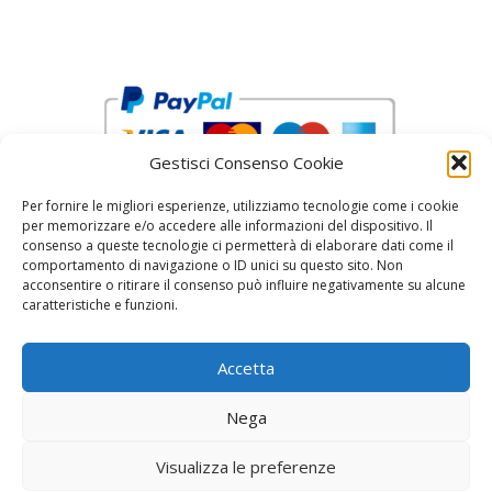
Gestisci Consenso Cookie
Per fornire le migliori esperienze, utilizziamo tecnologie come i cookie
per memorizzare e/o accedere alle informazioni del dispositivo. Il
consenso a queste tecnologie ci permetterà di elaborare dati come il
comportamento di navigazione o ID unici su questo sito. Non
acconsentire o ritirare il consenso può influire negativamente su alcune
reCAPTCHA Google’s
Privacy Policy
and
Terms of Service
caratteristiche e funzioni.
Accetta
Nega
Visualizza le preferenze
© 2026 Fratelli Pinci by Fonderia Fattorini
• Creato