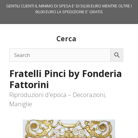
Vai
GENTILI CLIENTI IL MINIMO DI SPESA E' DI 50,00 EURO MENTRE OLTRE I
al
90,00 EURO LA SPEDIZIONE E' GRATIS
contenuto
Cerca
Fratelli Pinci by Fonderia
Fattorini
Riproduzioni d'epoca – Decorazioni,
Maniglie