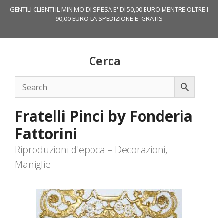
Vai
GENTILI CLIENTI IL MINIMO DI SPESA E' DI 50,00 EURO MENTRE OLTRE I
al
90,00 EURO LA SPEDIZIONE E' GRATIS
contenuto
Cerca
Fratelli Pinci by Fonderia
Fattorini
Riproduzioni d'epoca – Decorazioni,
Maniglie