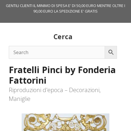
Vai
GENTILI CLIENTI IL MINIMO DI SPESA E' DI 50,00 EURO MENTRE OLTRE I
al
90,00 EURO LA SPEDIZIONE E' GRATIS
contenuto
Cerca
Fratelli Pinci by Fonderia
Fattorini
Riproduzioni d'epoca – Decorazioni,
Maniglie