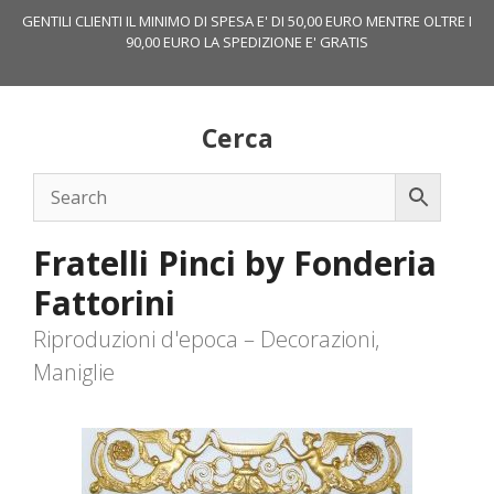
Vai
GENTILI CLIENTI IL MINIMO DI SPESA E' DI 50,00 EURO MENTRE OLTRE I
al
90,00 EURO LA SPEDIZIONE E' GRATIS
contenuto
Cerca
Fratelli Pinci by Fonderia
Fattorini
Riproduzioni d'epoca – Decorazioni,
Maniglie