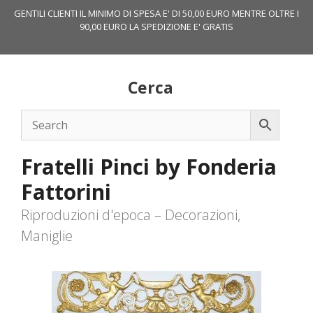
Vai
GENTILI CLIENTI IL MINIMO DI SPESA E' DI 50,00 EURO MENTRE OLTRE I
al
90,00 EURO LA SPEDIZIONE E' GRATIS
contenuto
Cerca
Fratelli Pinci by Fonderia
Fattorini
Riproduzioni d'epoca – Decorazioni,
Maniglie