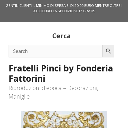
Vai
GENTILI CLIENTI IL MINIMO DI SPESA E' DI 50,00 EURO MENTRE OLTRE I
al
90,00 EURO LA SPEDIZIONE E' GRATIS
contenuto
Cerca
Fratelli Pinci by Fonderia
Fattorini
Riproduzioni d'epoca – Decorazioni,
Maniglie