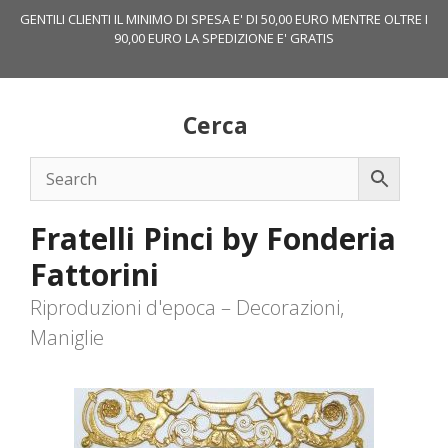
Vai
GENTILI CLIENTI IL MINIMO DI SPESA E' DI 50,00 EURO MENTRE OLTRE I
al
90,00 EURO LA SPEDIZIONE E' GRATIS
contenuto
Cerca
Fratelli Pinci by Fonderia
Fattorini
Riproduzioni d'epoca – Decorazioni,
Maniglie