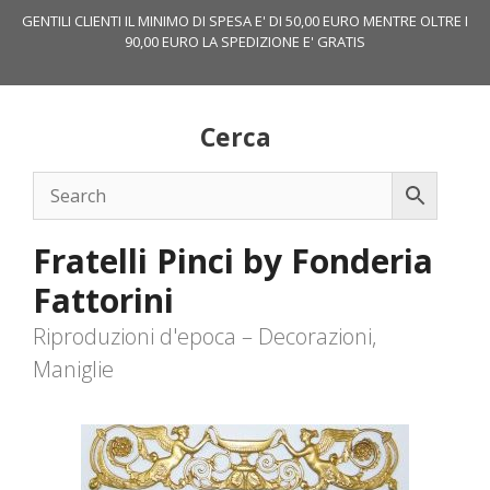
Vai
GENTILI CLIENTI IL MINIMO DI SPESA E' DI 50,00 EURO MENTRE OLTRE I
al
90,00 EURO LA SPEDIZIONE E' GRATIS
contenuto
Cerca
Fratelli Pinci by Fonderia
Fattorini
Riproduzioni d'epoca – Decorazioni,
Maniglie