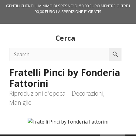
Vai
GENTILI CLIENTI IL MINIMO DI SPESA E' DI 50,00 EURO MENTRE OLTRE I
al
90,00 EURO LA SPEDIZIONE E' GRATIS
contenuto
Cerca
Fratelli Pinci by Fonderia
Fattorini
Riproduzioni d'epoca – Decorazioni,
Maniglie