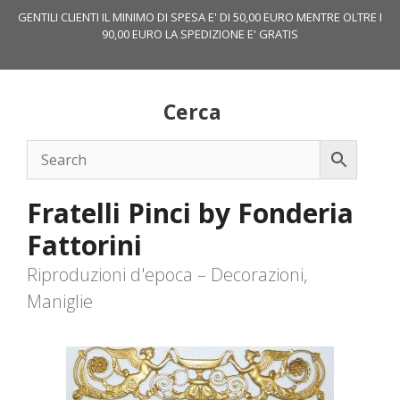
Vai
GENTILI CLIENTI IL MINIMO DI SPESA E' DI 50,00 EURO MENTRE OLTRE I
al
90,00 EURO LA SPEDIZIONE E' GRATIS
contenuto
Cerca
Fratelli Pinci by Fonderia
Fattorini
Riproduzioni d'epoca – Decorazioni,
Maniglie