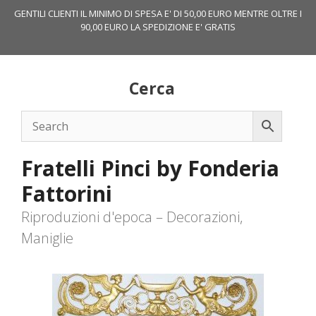
Vai
GENTILI CLIENTI IL MINIMO DI SPESA E' DI 50,00 EURO MENTRE OLTRE I
al
90,00 EURO LA SPEDIZIONE E' GRATIS
contenuto
Cerca
Fratelli Pinci by Fonderia
Fattorini
Riproduzioni d'epoca – Decorazioni,
Maniglie