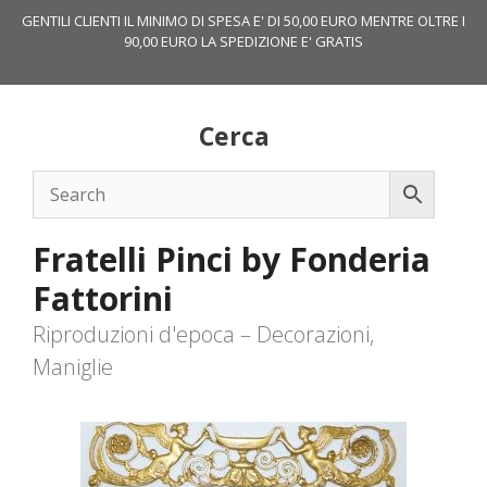
Vai
GENTILI CLIENTI IL MINIMO DI SPESA E' DI 50,00 EURO MENTRE OLTRE I
al
90,00 EURO LA SPEDIZIONE E' GRATIS
contenuto
Cerca
Fratelli Pinci by Fonderia
Fattorini
Riproduzioni d'epoca – Decorazioni,
Maniglie