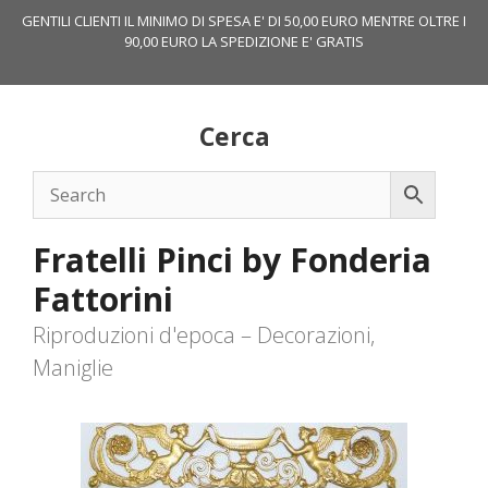
Vai
GENTILI CLIENTI IL MINIMO DI SPESA E' DI 50,00 EURO MENTRE OLTRE I
al
90,00 EURO LA SPEDIZIONE E' GRATIS
contenuto
Cerca
Fratelli Pinci by Fonderia
Fattorini
Riproduzioni d'epoca – Decorazioni,
Maniglie