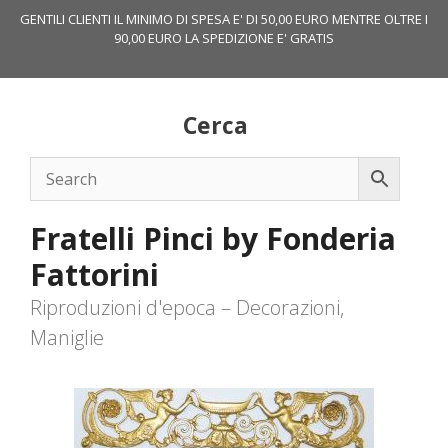
Vai
GENTILI CLIENTI IL MINIMO DI SPESA E' DI 50,00 EURO MENTRE OLTRE I
al
90,00 EURO LA SPEDIZIONE E' GRATIS
contenuto
Cerca
Fratelli Pinci by Fonderia
Fattorini
Riproduzioni d'epoca – Decorazioni,
Maniglie