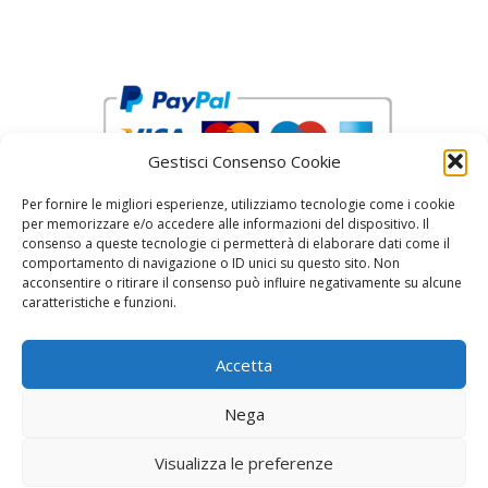
Gestisci Consenso Cookie
Per fornire le migliori esperienze, utilizziamo tecnologie come i cookie
per memorizzare e/o accedere alle informazioni del dispositivo. Il
consenso a queste tecnologie ci permetterà di elaborare dati come il
comportamento di navigazione o ID unici su questo sito. Non
acconsentire o ritirare il consenso può influire negativamente su alcune
reCAPTCHA Google’s
Privacy Policy
and
Terms of Service
caratteristiche e funzioni.
Accetta
Nega
Visualizza le preferenze
© 2026 Fratelli Pinci by Fonderia Fattorini
• Creato