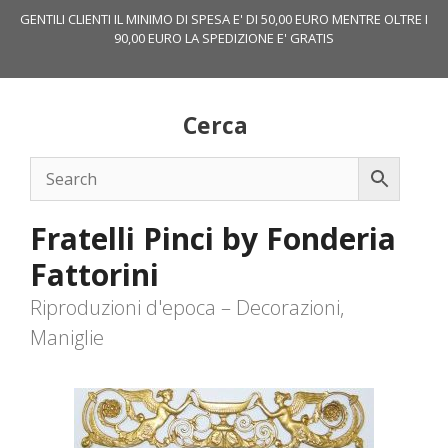
Vai
GENTILI CLIENTI IL MINIMO DI SPESA E' DI 50,00 EURO MENTRE OLTRE I
al
90,00 EURO LA SPEDIZIONE E' GRATIS
contenuto
Cerca
Fratelli Pinci by Fonderia
Fattorini
Riproduzioni d'epoca – Decorazioni,
Maniglie