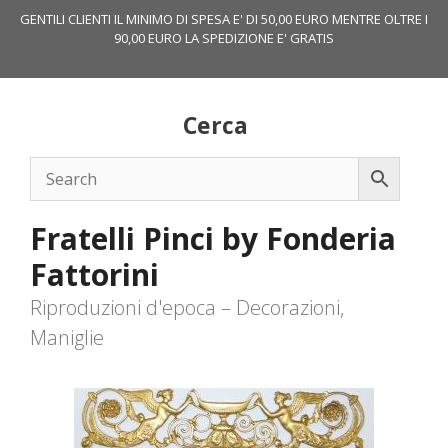
Vai
GENTILI CLIENTI IL MINIMO DI SPESA E' DI 50,00 EURO MENTRE OLTRE I
al
90,00 EURO LA SPEDIZIONE E' GRATIS
contenuto
Cerca
Fratelli Pinci by Fonderia
Fattorini
Riproduzioni d'epoca – Decorazioni,
Maniglie