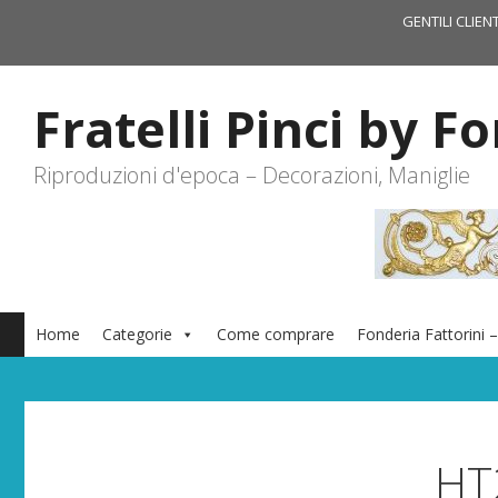
Vai
GENTILI CLIEN
al
contenuto
Fratelli Pinci by F
Riproduzioni d'epoca – Decorazioni, Maniglie
Home
Categorie
Come comprare
Fonderia Fattorini –
HT