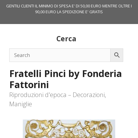
Vai
GENTILI CLIENTI IL MINIMO DI SPESA E' DI 50,00 EURO MENTRE OLTRE I
al
90,00 EURO LA SPEDIZIONE E' GRATIS
contenuto
Cerca
Fratelli Pinci by Fonderia
Fattorini
Riproduzioni d'epoca – Decorazioni,
Maniglie