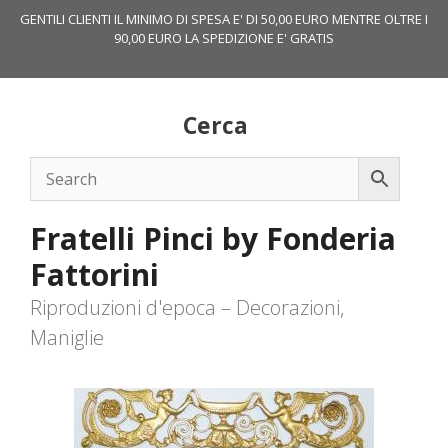
Vai
GENTILI CLIENTI IL MINIMO DI SPESA E' DI 50,00 EURO MENTRE OLTRE I
al
90,00 EURO LA SPEDIZIONE E' GRATIS
contenuto
Cerca
Fratelli Pinci by Fonderia
Fattorini
Riproduzioni d'epoca – Decorazioni,
Maniglie