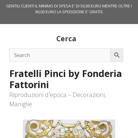
Vai
GENTILI CLIENTI IL MINIMO DI SPESA E' DI 50,00 EURO MENTRE OLTRE I
al
90,00 EURO LA SPEDIZIONE E' GRATIS
contenuto
Cerca
Fratelli Pinci by Fonderia
Fattorini
Riproduzioni d'epoca – Decorazioni,
Maniglie