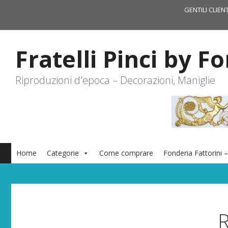
Vai
GENTILI CLIEN
al
contenuto
Fratelli Pinci by F
Riproduzioni d'epoca – Decorazioni, Maniglie
Home
Categorie
Come comprare
Fonderia Fattorini –