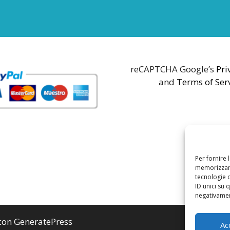
reCAPTCHA Google’s
Pri
and
Terms of Ser
Per fornire 
memorizzare
tecnologie 
ID unici su 
negativament
 con
GeneratePress
Ac