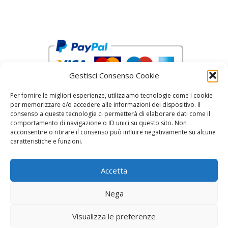
Gestisci Consenso Cookie
Per fornire le migliori esperienze, utilizziamo tecnologie come i cookie
per memorizzare e/o accedere alle informazioni del dispositivo. Il
consenso a queste tecnologie ci permetterà di elaborare dati come il
comportamento di navigazione o ID unici su questo sito. Non
acconsentire o ritirare il consenso può influire negativamente su alcune
reCAPTCHA Google’s
Privacy Policy
and
Terms of Service
caratteristiche e funzioni.
Accetta
Nega
Visualizza le preferenze
© 2026 Fratelli Pinci by Fonderia Fattorini
• Creato