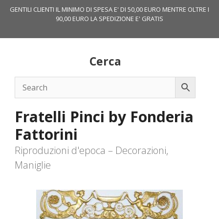
Vai
GENTILI CLIENTI IL MINIMO DI SPESA E' DI 50,00 EURO MENTRE OLTRE I
al
90,00 EURO LA SPEDIZIONE E' GRATIS
contenuto
Cerca
Fratelli Pinci by Fonderia
Fattorini
Riproduzioni d'epoca – Decorazioni,
Maniglie