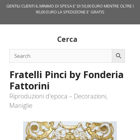
Vai
GENTILI CLIENTI IL MINIMO DI SPESA E' DI 50,00 EURO MENTRE OLTRE I
al
90,00 EURO LA SPEDIZIONE E' GRATIS
contenuto
Cerca
Fratelli Pinci by Fonderia
Fattorini
Riproduzioni d'epoca – Decorazioni,
Maniglie