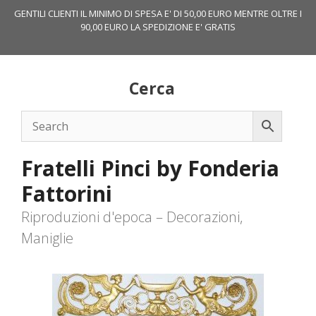
Vai
GENTILI CLIENTI IL MINIMO DI SPESA E' DI 50,00 EURO MENTRE OLTRE I
al
90,00 EURO LA SPEDIZIONE E' GRATIS
contenuto
Cerca
Fratelli Pinci by Fonderia
Fattorini
Riproduzioni d'epoca – Decorazioni,
Maniglie