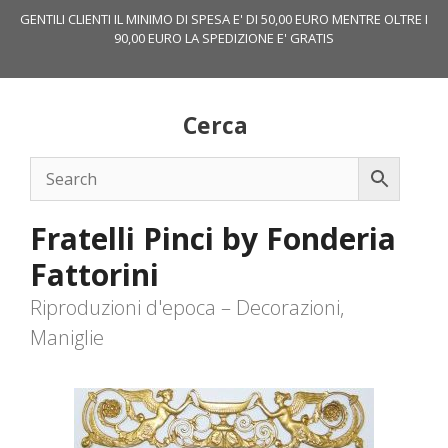
Vai
GENTILI CLIENTI IL MINIMO DI SPESA E' DI 50,00 EURO MENTRE OLTRE I
al
90,00 EURO LA SPEDIZIONE E' GRATIS
contenuto
Cerca
Fratelli Pinci by Fonderia
Fattorini
Riproduzioni d'epoca – Decorazioni,
Maniglie