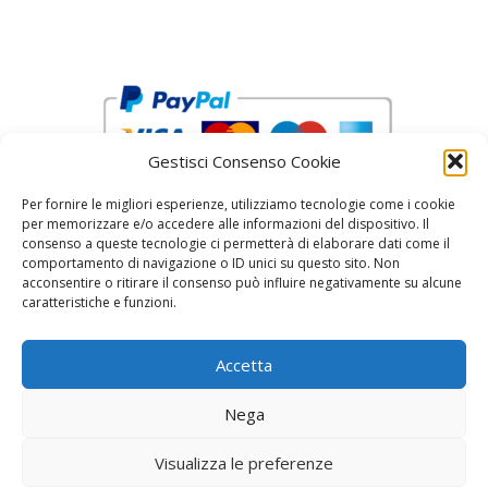
Gestisci Consenso Cookie
Per fornire le migliori esperienze, utilizziamo tecnologie come i cookie
per memorizzare e/o accedere alle informazioni del dispositivo. Il
consenso a queste tecnologie ci permetterà di elaborare dati come il
comportamento di navigazione o ID unici su questo sito. Non
acconsentire o ritirare il consenso può influire negativamente su alcune
reCAPTCHA Google’s
Privacy Policy
and
Terms of Service
caratteristiche e funzioni.
Accetta
Nega
Visualizza le preferenze
© 2026 Fratelli Pinci by Fonderia Fattorini
• Creato