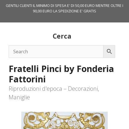
Vai
GENTILI CLIENTI IL MINIMO DI SPESA E' DI 50,00 EURO MENTRE OLTRE I
al
90,00 EURO LA SPEDIZIONE E' GRATIS
contenuto
Cerca
Fratelli Pinci by Fonderia
Fattorini
Riproduzioni d'epoca – Decorazioni,
Maniglie