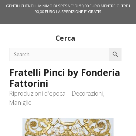
Vai
GENTILI CLIENTI IL MINIMO DI SPESA E' DI 50,00 EURO MENTRE OLTRE I
al
90,00 EURO LA SPEDIZIONE E' GRATIS
contenuto
Cerca
Fratelli Pinci by Fonderia
Fattorini
Riproduzioni d'epoca – Decorazioni,
Maniglie