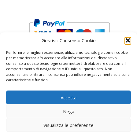
Gestisci Consenso Cookie
Per fornire le migliori esperienze, utilizziamo tecnologie come i cookie
per memorizzare e/o accedere alle informazioni del dispositivo. Il
consenso a queste tecnologie ci permetterà di elaborare dati come il
comportamento di navigazione o ID unici su questo sito. Non
acconsentire o ritirare il consenso può influire negativamente su alcune
reCAPTCHA Google’s
Privacy Policy
and
Terms of Service
caratteristiche e funzioni.
Accetta
Nega
Visualizza le preferenze
© 2026 Fratelli Pinci by Fonderia Fattorini
• Creato
con
GeneratePress