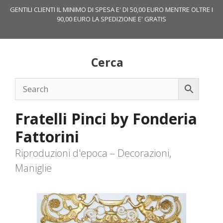
Vai
GENTILI CLIENTI IL MINIMO DI SPESA E' DI 50,00 EURO MENTRE OLTRE I
al
90,00 EURO LA SPEDIZIONE E' GRATIS
contenuto
Cerca
Fratelli Pinci by Fonderia
Fattorini
Riproduzioni d'epoca – Decorazioni,
Maniglie