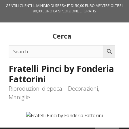
Vai
GENTILI CLIENTI IL MINIMO DI SPESA E' DI 50,00 EURO MENTRE OLTRE I
al
90,00 EURO LA SPEDIZIONE E' GRATIS
contenuto
Cerca
Fratelli Pinci by Fonderia
Fattorini
Riproduzioni d'epoca – Decorazioni,
Maniglie