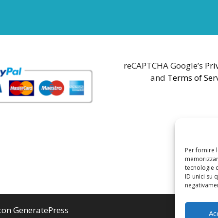
reCAPTCHA Google’s
Pri
and
Terms of Ser
Per fornire 
memorizzare
tecnologie 
ID unici su 
negativament
 con
GeneratePress
Ac