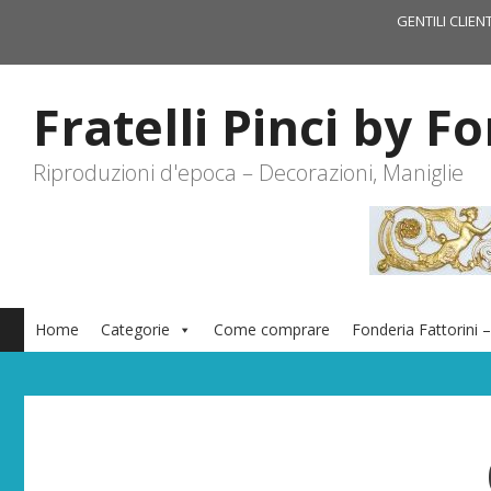
Vai
GENTILI CLIEN
al
contenuto
Fratelli Pinci by F
Riproduzioni d'epoca – Decorazioni, Maniglie
Home
Categorie
Come comprare
Fonderia Fattorini –