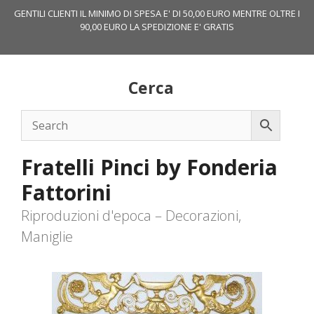
Vai
GENTILI CLIENTI IL MINIMO DI SPESA E' DI 50,00 EURO MENTRE OLTRE I
al
90,00 EURO LA SPEDIZIONE E' GRATIS
contenuto
Cerca
Fratelli Pinci by Fonderia
Fattorini
Riproduzioni d'epoca – Decorazioni,
Maniglie