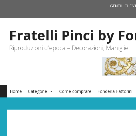
Vai
GENTILI CLIEN
al
contenuto
Fratelli Pinci by F
Riproduzioni d'epoca – Decorazioni, Maniglie
Home
Categorie
Come comprare
Fonderia Fattorini –