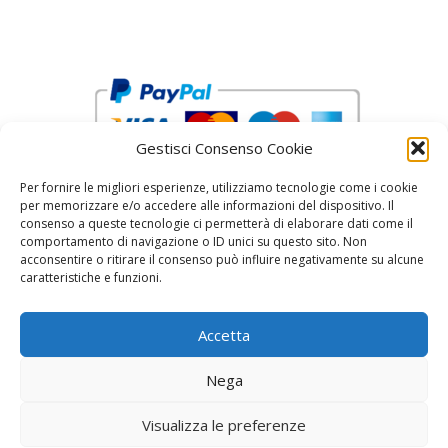
Gestisci Consenso Cookie
Per fornire le migliori esperienze, utilizziamo tecnologie come i cookie
per memorizzare e/o accedere alle informazioni del dispositivo. Il
consenso a queste tecnologie ci permetterà di elaborare dati come il
comportamento di navigazione o ID unici su questo sito. Non
acconsentire o ritirare il consenso può influire negativamente su alcune
reCAPTCHA Google’s
Privacy Policy
and
Terms of Service
caratteristiche e funzioni.
Accetta
Nega
Visualizza le preferenze
© 2026 Fratelli Pinci by Fonderia Fattorini
• Creato