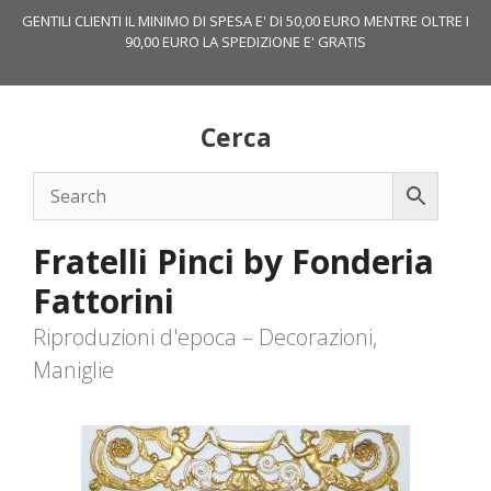
Vai
GENTILI CLIENTI IL MINIMO DI SPESA E' DI 50,00 EURO MENTRE OLTRE I
al
90,00 EURO LA SPEDIZIONE E' GRATIS
contenuto
Cerca
Fratelli Pinci by Fonderia
Fattorini
Riproduzioni d'epoca – Decorazioni,
Maniglie