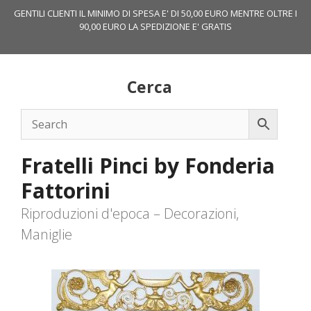
Vai
GENTILI CLIENTI IL MINIMO DI SPESA E' DI 50,00 EURO MENTRE OLTRE I
al
90,00 EURO LA SPEDIZIONE E' GRATIS
contenuto
Cerca
Fratelli Pinci by Fonderia
Fattorini
Riproduzioni d'epoca – Decorazioni,
Maniglie