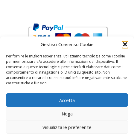
Gestisci Consenso Cookie
Per fornire le migliori esperienze, utilizziamo tecnologie come i cookie
per memorizzare e/o accedere alle informazioni del dispositivo. Il
consenso a queste tecnologie ci permetterà di elaborare dati come il
comportamento di navigazione o ID unici su questo sito. Non
acconsentire o ritirare il consenso può influire negativamente su alcune
reCAPTCHA Google’s
Privacy Policy
and
Terms of Service
caratteristiche e funzioni.
Accetta
Nega
Visualizza le preferenze
© 2026 Fratelli Pinci by Fonderia Fattorini
• Creato