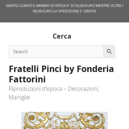
Vai
GENTILI CLIENTI IL MINIMO DI SPESA E' DI 50,00 EURO MENTRE OLTRE I
al
90,00 EURO LA SPEDIZIONE E' GRATIS
contenuto
Cerca
Fratelli Pinci by Fonderia
Fattorini
Riproduzioni d'epoca – Decorazioni,
Maniglie