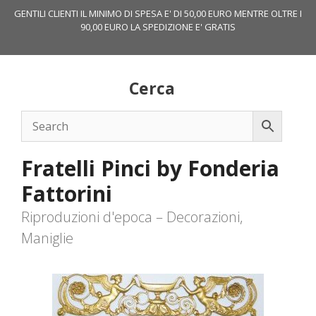
Vai
GENTILI CLIENTI IL MINIMO DI SPESA E' DI 50,00 EURO MENTRE OLTRE I
al
90,00 EURO LA SPEDIZIONE E' GRATIS
contenuto
Cerca
Fratelli Pinci by Fonderia
Fattorini
Riproduzioni d'epoca – Decorazioni,
Maniglie