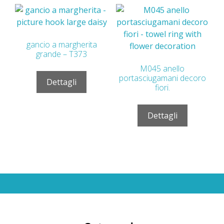
gancio a margherita
grande – T373
M045 anello
portasciugamani decoro
Dettagli
fiori.
Dettagli